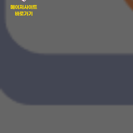
메이저사이트
​바로가기