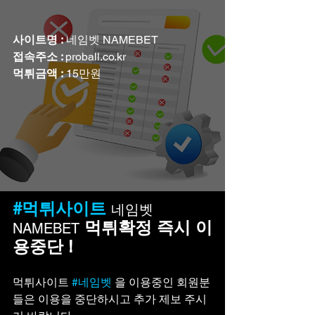
사이트명 :
 네임벳 NAMEBET
접속주소 : 
proball.co.kr
먹튀금액 :
 15만원
#먹튀사이트
네임벳 
먹튀확정 즉시 이
NAMEBET
용중단 !
먹튀사이트 
#네임벳
 을 이용중인 회원분
들은 이용을 중단하시고 추가 제보 주시