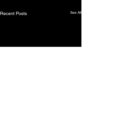
See All
Recent Posts
먹튀검증 배너 광고문의
#먹튀 #토토 먹튀검증 #먹튀사이트
#토토사이트꽁머니 #먹튀검증사이트 #토토먹튀