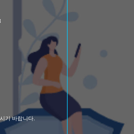
R
시기 바랍니다.