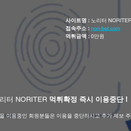
사이트명 :
 노리터 NORITE
접속주소 :
nori-bet.com
먹튀금액 :
 0만원
리터 NORITER 
먹튀확정 즉시 이용중단 !
 을 이용중인 회원분들은 이용을 중단하시고 추가 제보 주