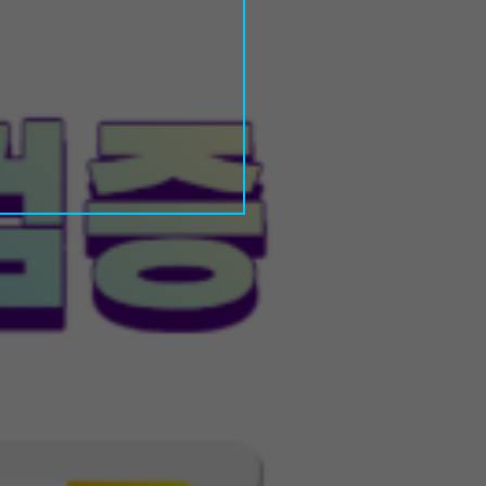
튀사이트】 더나인 THE9
확정 - 【먹튀검증】