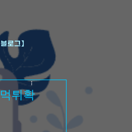
【블로그】
 먹튀확