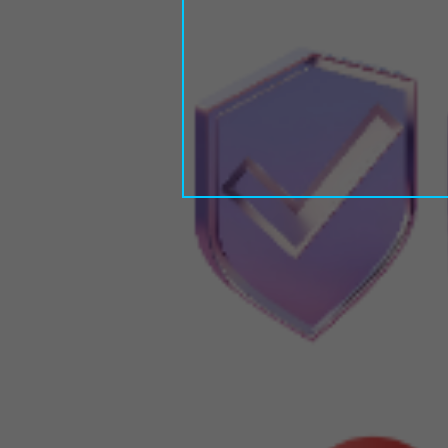
【먹튀사이트】 타겟
TARGET 먹튀확정 - 【먹튀검
증】