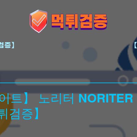
검증】
트】 노리터 NORITER
먹튀검증】