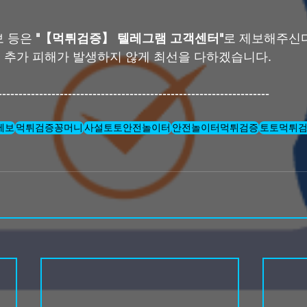
 등은 
"【먹튀검증】 텔레그램 고객센터"
로 제보해주신
 추가 피해가 발생하지 않게 최선을 다하겠습니다.
---------------------------------------------------------------------
제보
먹튀검증꽁머니
사설토토안전놀이터
안전놀이터먹튀검증
토토먹튀