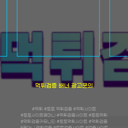
먹튀검증 배너 광고문의
#먹튀 #토토 먹튀검증 #먹튀사이트
【먹튀사이트】 페르시아
【먹
#토토사이트꽁머니 #먹튀검증사이트 #토토먹튀
PERSIA 먹튀확정 - 【먹튀검
먹튀
#먹튀검증커뮤니티 #토토먹튀사이트 #먹튀검증
증】
#꽁머니 먹튀검증 #토토검증사이트 #검증사이트