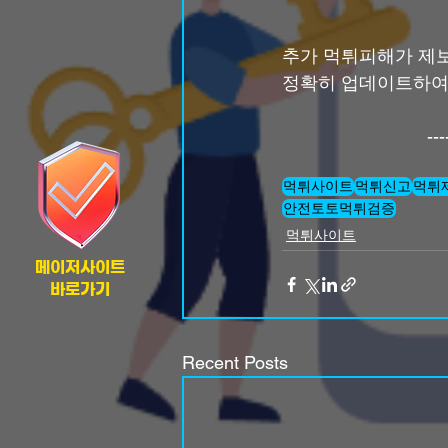
추가 먹튀피해가 제보
정확히 업데이트하여
                             
먹튀사이트
먹튀신고
먹튀
안전토토먹튀검증
먹튀사이트
메이저사이트
​바로가기
Recent Posts