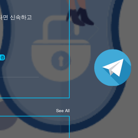
다면 신속하고 
검증
See All