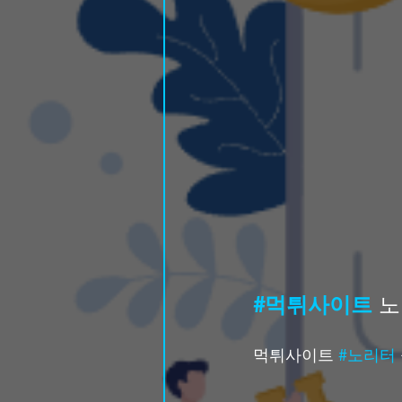
#먹튀사이트
노
먹튀사이트 
#노리터