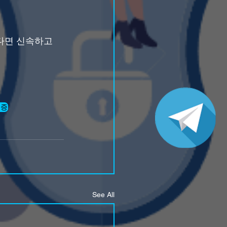
다면 신속하고 
검증
See All