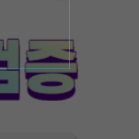
튀사이트】 더나인 THE9
확정 - 【먹튀검증】