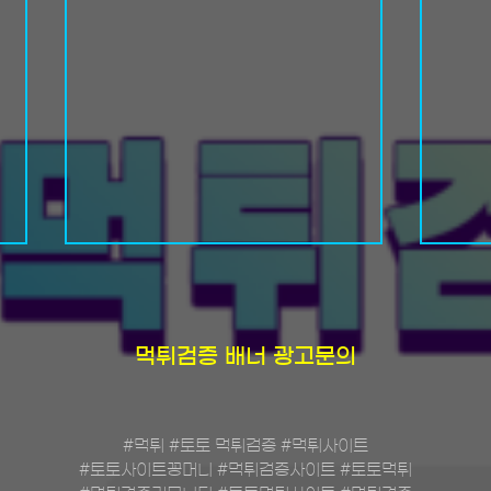
먹튀검증 배너 광고문의
#먹튀 #토토 먹튀검증 #먹튀사이트
【먹튀사이트】 페르시아
【먹
#토토사이트꽁머니 #먹튀검증사이트 #토토먹튀
PERSIA 먹튀확정 - 【먹튀검
먹튀