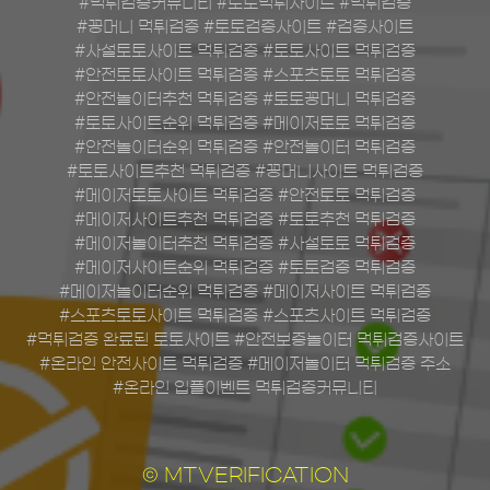
#먹튀검증커뮤니티 #토토먹튀사이트 #먹튀검증
증】
#꽁머니 먹튀검증 #토토검증사이트 #검증사이트
#사설토토사이트 먹튀검증 #토토사이트 먹튀검증
#안전토토사이트 먹튀검증 #스포츠토토 먹튀검증
#안전놀이터추천 먹튀검증 #토토꽁머니 먹튀검증
#토토사이트순위 먹튀검증 #메이저토토 먹튀검증
#안전놀이터순위 먹튀검증 #안전놀이터 먹튀검증
#토토사이트추천 먹튀검증 #꽁머니사이트 먹튀검증
#메이저토토사이트 먹튀검증 #안전토토 먹튀검증
#메이저사이트추천 먹튀검증 #토토추천 먹튀검증
#메이저놀이터추천 먹튀검증 #사설토토 먹튀검증
#메이저사이트순위 먹튀검증 #토토검증 먹튀검증
#메이저놀이터순위 먹튀검증 #메이저사이트 먹튀검증
#스포츠토토사이트 먹튀검증 #스포츠사이트 먹튀검증
#먹튀검증 완료된 토토사이트 #안전보증놀이터 먹튀검증사이트
#온라인 안전사이트 먹튀검증 #메이저놀이터 먹튀검증 주소
#온라인 입플이벤트 먹튀검증커뮤니티
© MTVERIFICATION