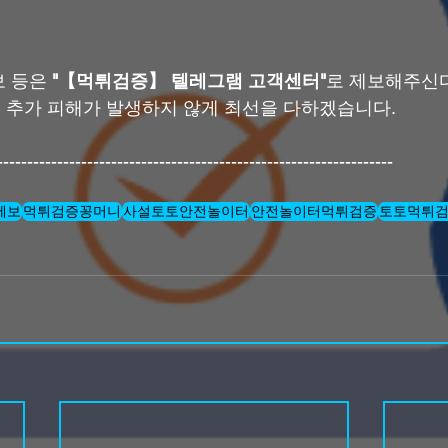
 등은 
"【먹튀검증】 텔레그램 고객센터"
로 제보해주신
 추가 피해가 발생하지 않게 최선을 다하겠습니다.
---------------------------------------------------------------------
제보
먹튀검증꽁머니
사설토토안전놀이터
안전놀이터먹튀검증
토토먹튀