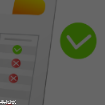
 【먹튀검증】