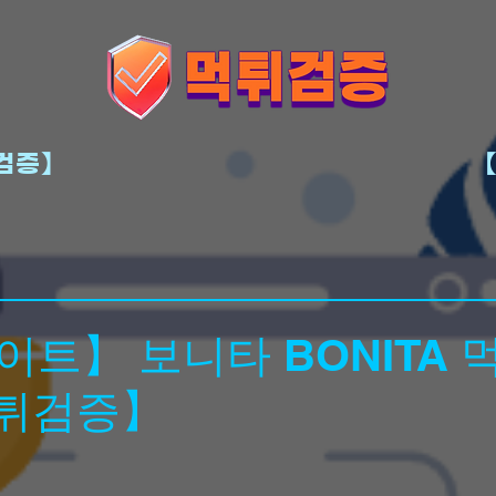
검증】
트】 보니타 BONITA 
먹튀검증】