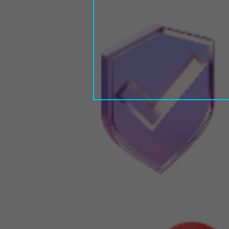
【먹튀사이트】 타겟
TARGET 먹튀확정 - 【먹튀검
증】