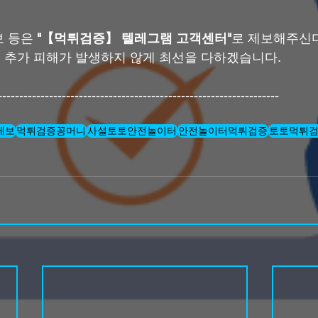
 등은 
"【먹튀검증】 텔레그램 고객센터"
로 제보해주신
 추가 피해가 발생하지 않게 최선을 다하겠습니다.
---------------------------------------------------------------------
제보
먹튀검증꽁머니
사설토토안전놀이터
안전놀이터먹튀검증
토토먹튀