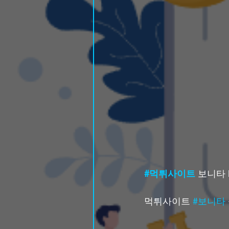
#먹튀사이트
보니타 
먹튀사이트 
#보니타