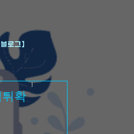
【블로그】
먹튀확