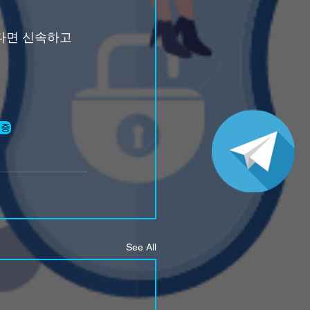
다면 신속하고 
검증
See All