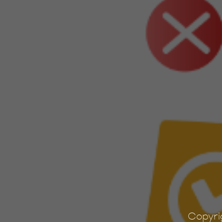
Copyri