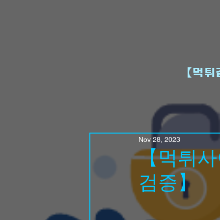
【먹튀
Nov 28, 2023
【먹튀사
검증】