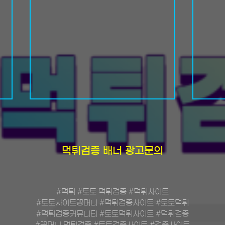
먹튀검증 배너 광고문의
#먹튀 #토토 먹튀검증 #먹튀사이트
【먹튀사이트】 페르시아
【먹
#토토사이트꽁머니 #먹튀검증사이트 #토토먹튀
PERSIA 먹튀확정 - 【먹튀검
먹튀
#먹튀검증커뮤니티 #토토먹튀사이트 #먹튀검증
증】
#꽁머니 먹튀검증 #토토검증사이트 #검증사이트