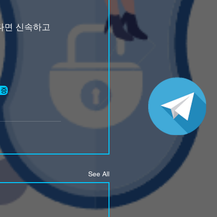
다면 신속하고 
검증
See All