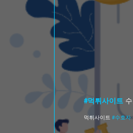
#먹튀사이트
수
먹튀사이트 
#수호자