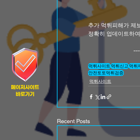
추가 먹튀피해가 제보
정확히 업데이트하여
                             
먹튀사이트
먹튀신고
먹튀
안전토토먹튀검증
먹튀사이트
메이저사이트
​바로가기
Recent Posts