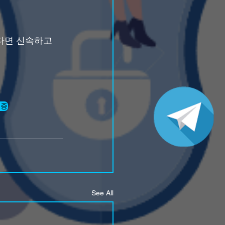
다면 신속하고 
검증
See All