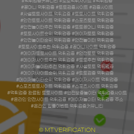
#먹튀검증커뮤니티 #토토먹튀사이트 #먹튀검증
증】
#꽁머니 먹튀검증 #토토검증사이트 #검증사이트
#사설토토사이트 먹튀검증 #토토사이트 먹튀검증
#안전토토사이트 먹튀검증 #스포츠토토 먹튀검증
#안전놀이터추천 먹튀검증 #토토꽁머니 먹튀검증
#토토사이트순위 먹튀검증 #메이저토토 먹튀검증
#안전놀이터순위 먹튀검증 #안전놀이터 먹튀검증
#토토사이트추천 먹튀검증 #꽁머니사이트 먹튀검증
#메이저토토사이트 먹튀검증 #안전토토 먹튀검증
#메이저사이트추천 먹튀검증 #토토추천 먹튀검증
#메이저놀이터추천 먹튀검증 #사설토토 먹튀검증
#메이저사이트순위 먹튀검증 #토토검증 먹튀검증
#메이저놀이터순위 먹튀검증 #메이저사이트 먹튀검증
#스포츠토토사이트 먹튀검증 #스포츠사이트 먹튀검증
#먹튀검증 완료된 토토사이트 #안전보증놀이터 먹튀검증사이트
#온라인 안전사이트 먹튀검증 #메이저놀이터 먹튀검증 주소
#온라인 입플이벤트 먹튀검증커뮤니티
© MTVERIFICATION