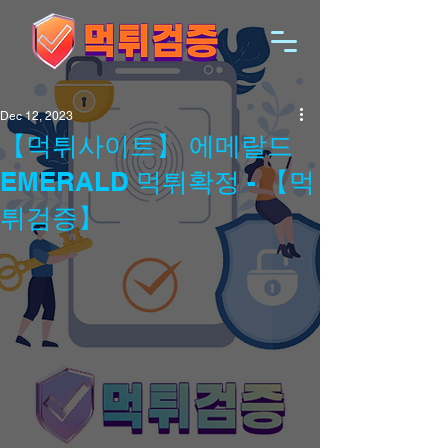
Dec 12, 2023
【먹튀사이트】 에메랄드
EMERALD 먹튀확정 - 【먹
튀검증】