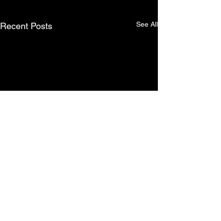
See All
Recent Posts
먹튀검증 배너 광고문의
#먹튀 #토토 먹튀검증 #먹튀사이트
#토토사이트꽁머니 #먹튀검증사이트 #토토먹튀