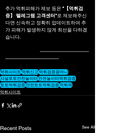
추가 먹튀피해가 제보 등은 
"【먹튀검
증】 텔레그램 고객센터"
로 제보해주신
다면 신속하고 정확히 업데이트하여 추
가 피해가 발생하지 않게 최선을 다하겠
습니다.
                             ---------------------------------
------------------------------------
먹튀사이트
먹튀신고
먹튀검증꽁머니
사설토토안전놀이터
안전놀이터먹튀검증
토토먹튀검증
안전토토먹튀검증
먹튀제
먹튀사이트
See All
Recent Posts