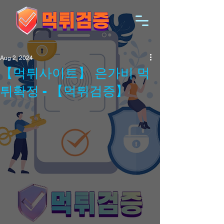
Aug 2, 2024
【먹튀사이트】 은가비 먹
튀확정 - 【먹튀검증】