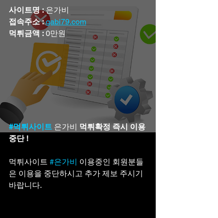
사이트명 :
 은가비
접속주소 :
gabi79.com
먹튀금액 :
 0만원
#먹튀사이트
은가비 
먹튀확정 즉시 이용
중단 !
먹튀사이트 
#은가비
 이용중인 회원분들
은 이용을 중단하시고 추가 제보 주시기 
바랍니다.