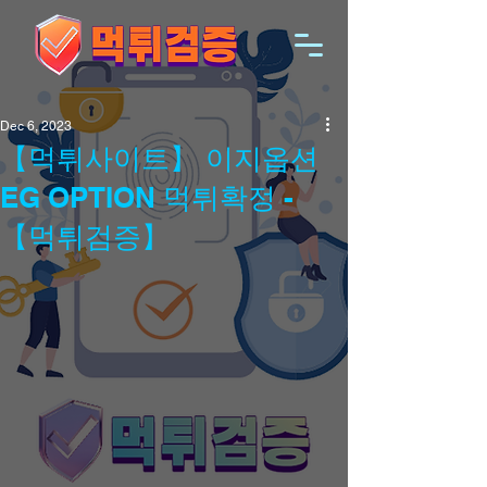
Dec 6, 2023
【먹튀사이트】 이지옵션
EG OPTION 먹튀확정 -
【먹튀검증】