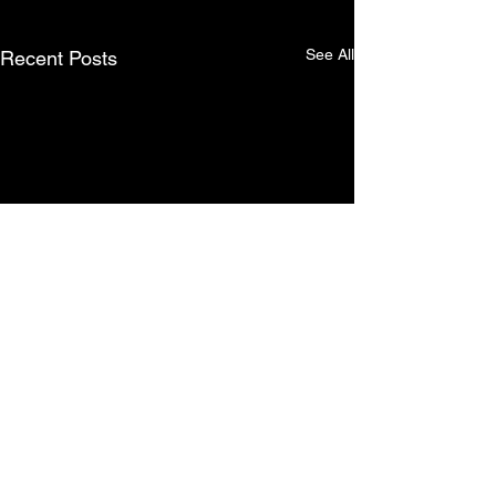
See All
Recent Posts
먹튀검증 배너 광고문의
#먹튀 #토토 먹튀검증 #먹튀사이트
#토토사이트꽁머니 #먹튀검증사이트 #토토먹튀