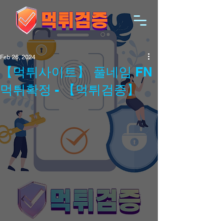
Feb 26, 2024
【먹튀사이트】 풀네임 FN
먹튀확정 - 【먹튀검증】