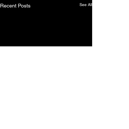
See All
Recent Posts
먹튀검증 배너 광고문의
#먹튀 #토토 먹튀검증 #먹튀사이트
#토토사이트꽁머니 #먹튀검증사이트 #토토먹튀
#먹튀검증커뮤니티 #토토먹튀사이트 #먹튀검증
#꽁머니 먹튀검증 #토토검증사이트 #검증사이트