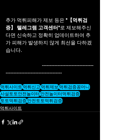
추가 먹튀피해가 제보 등은 
"【먹튀검
증】 텔레그램 고객센터"
로 제보해주신
다면 신속하고 정확히 업데이트하여 추
가 피해가 발생하지 않게 최선을 다하겠
습니다.
                             ---------------------------------
------------------------------------
먹튀사이트
먹튀신고
먹튀제보
먹튀검증꽁머니
사설토토안전놀이터
안전놀이터먹튀검증
토토먹튀검증
안전토토먹튀검증
먹튀사이트