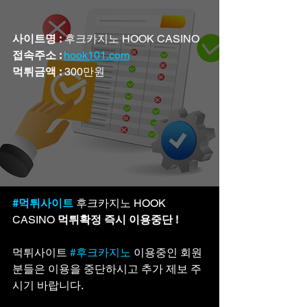
사이트명 :
 후크카지노 HOOK CASINO
접속주소 : 
hook101.com
먹튀금액 :
 300만원
#먹튀사이트
후크카지노 HOOK 
CASINO 
먹튀확정 즉시 이용중단 !
먹튀사이트 
#후크카지노
 이용중인 회원
분들은 이용을 중단하시고 추가 제보 주
시기 바랍니다.