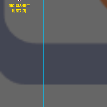
메이저사이트
​바로가기